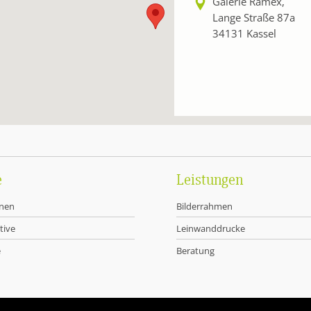
Galerie Ramex,
Lange Straße 87a
34131 Kassel
e
Leistungen
onen
Bilderrahmen
Wilhelm Schlote
Benny Drösch
Künstler
Künstler, Dic
tive
Leinwanddrucke
Otmar Alt
Walter Fusi
e
Beratung
Künstler, Bildbauer
Künstler