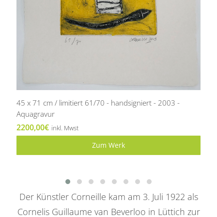
45 x 71 cm / limitiert 61/70 - handsigniert - 2003 -
Aquagravur
2200,00€
inkl. Mwst
Zum Werk
Der Künstler Corneille kam am 3. Juli 1922 als
Cornelis Guillaume van Beverloo in Lüttich zur